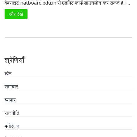
वेबसाइट natboard.edu.in से एडमिट कार्ड डाउनलोड कर सकते हैं।
एडमिट कार्ड डाउनलोड करने के लिए, उम्मीदवारों को अपने यूजर आईडी और
और देखें
पासवर्ड से लॉगिन करना होगा। परीक्षा 23 जून को आयोजित की जाएगी और
परिणाम 15 जुलाई तक घोषित होने की उम्मीद है।
श्रेणियाँ
खेल
समाचार
व्यापार
राजनीति
मनोरंजन