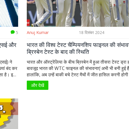
5
Anuj Kumar
18 दिसंबर 2024
नएसई और
भारत की विश्व टेस्ट चैम्पियनशिप फाइनल की संभावन
ब्रिस्बेन टेस्ट के बाद की स्थिति
एसई) ने
भारत और ऑस्ट्रेलिया के बीच ब्रिस्बेन में हुआ तीसरा टेस्ट ड्रा ह
यां बंद कर
बावजूद भारत की WTC फाइनल की संभावनाएं अभी भी बनी हुई है
्सा है। इस
हालांकि, अब उन्हें बाकी बचे टेस्ट मैचों में जीत हासिल करनी हो
गमेंट
की PCT 55.88 पर पहुंच गई है। दक्षिण अफ्रीका तालिका में 
और देखें
ाश होते हैं
है। इसलिए भारत को सुनी सुनाई कहानियों में नहीं, बल्कि मैदान 
लगा कर खेलना होगा।