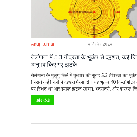
Anuj Kumar
4 दिसंबर 2024
तेलंगाना में 5.3 तीव्रता के भूकंप से दहशत, कई जिलो
अनुभव किए गए झटके
तेलंगाना के मुलुगु जिले में बुधवार की सुबह 5.3 तीव्रता का भूक
जिसने कई जिलों में दहशत फैला दी। यह भूकंप 40 किलोमीटर
पर स्थित था और इसके झटके खम्मम, भद्राद्री, और वारंगल जि
ही आंध्र प्रदेश के कुछ इलाकों में भी महसूस किए गए। स्थानी
और देखें
अतिरिक्त झटकों की निगरानी कर रहे हैं। फिलहाल किसी बड़ी 
खबर नहीं है।