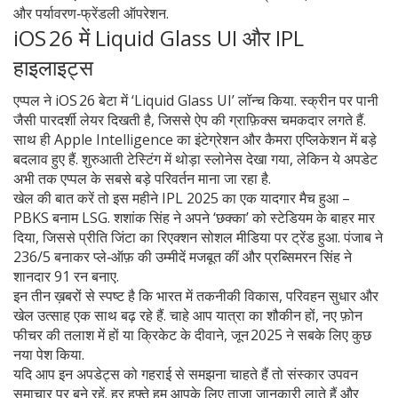
और पर्यावरण‑फ्रेंडली ऑपरेशन.
iOS 26 में Liquid Glass UI और IPL
हाइलाइट्स
एप्पल ने iOS 26 बेटा में ‘Liquid Glass UI’ लॉन्च किया. स्क्रीन पर पानी
जैसी पारदर्शी लेयर दिखती है, जिससे ऐप की ग्राफ़िक्स चमकदार लगते हैं.
साथ ही Apple Intelligence का इंटेग्रेशन और कैमरा एप्लिकेशन में बड़े
बदलाव हुए हैं. शुरुआती टेस्टिंग में थोड़ा स्लोनेस देखा गया, लेकिन ये अपडेट
अभी तक एप्पल के सबसे बड़े परिवर्तन माना जा रहा है.
खेल की बात करें तो इस महीने IPL 2025 का एक यादगार मैच हुआ –
PBKS बनाम LSG. शशांक सिंह ने अपने ‘छक्का’ को स्टेडियम के बाहर मार
दिया, जिससे प्रीति जिंटा का रिएक्शन सोशल मीडिया पर ट्रेंड हुआ. पंजाब ने
236/5 बनाकर प्ले‑ऑफ़ की उम्मीदें मजबूत कीं और प्रब्सिमरन सिंह ने
शानदार 91 रन बनाए.
इन तीन ख़बरों से स्पष्ट है कि भारत में तकनीकी विकास, परिवहन सुधार और
खेल उत्साह एक साथ बढ़ रहे हैं. चाहे आप यात्रा का शौकीन हों, नए फ़ोन
फीचर की तलाश में हों या क्रिकेट के दीवाने, जून 2025 ने सबके लिए कुछ
नया पेश किया.
यदि आप इन अपडेट्स को गहराई से समझना चाहते हैं तो संस्कार उपवन
समाचार पर बने रहें. हर हफ्ते हम आपके लिए ताज़ा जानकारी लाते हैं और