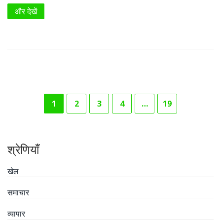
बेहतरीन अनुभव।
और देखें
1
2
3
4
…
19
श्रेणियाँ
खेल
समाचार
व्यापार