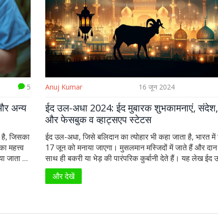
5
Anuj Kumar
16 जून 2024
और अन्य
ईद उल-अधा 2024: ईद मुबारक शुभकामनाएं, संदेश
और फेसबुक व व्हाट्सएप स्टेटस
ा है, जिसका
ईद उल-अधा, जिसे बलिदान का त्योहार भी कहा जाता है, भारत में
ा महत्त्व
17 जून को मनाया जाएगा। मुसलमान मस्जिदों में जाते हैं और दान दे
या जाता है,
साथ ही बकरी या भेड़ की पारंपरिक कुर्बानी देते हैं। यह लेख ई
का विषय
पर शुभकामनाओं, संदेश, कोट्स, और इमेज शेयर करने के कई तरी
और देखें
करता है। इसमें फेसबुक और व्हाट्सएप पर उपयोग के लिए विचार
शामिल हैं।