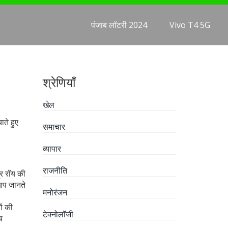
पंजाब लॉटरी 2024
Vivo T4 5G
श्रेणियाँ
खेल
ाते हुए
समाचार
व्यापार
राजनीति
र रॉय की
 आप जानते
मनोरंजन
ों की
टेक्नोलॉजी
ब