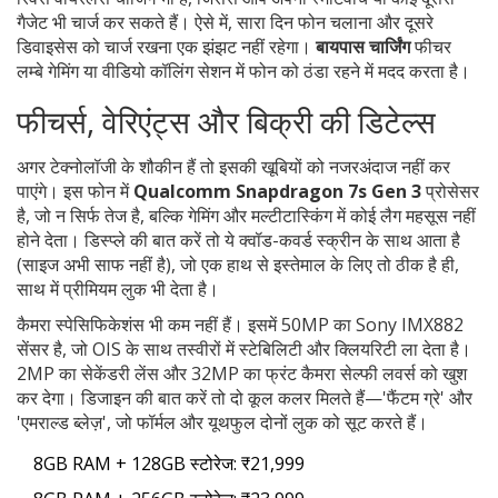
गैजेट भी चार्ज कर सकते हैं। ऐसे में, सारा दिन फोन चलाना और दूसरे
डिवाइसेस को चार्ज रखना एक झंझट नहीं रहेगा।
बायपास चार्जिंग
फीचर
लम्बे गेमिंग या वीडियो कॉलिंग सेशन में फोन को ठंडा रहने में मदद करता है।
फीचर्स, वेरिएंट्स और बिक्री की डिटेल्स
अगर टेक्नोलॉजी के शौकीन हैं तो इसकी खूबियों को नजरअंदाज नहीं कर
पाएंगे। इस फोन में
Qualcomm Snapdragon 7s Gen 3
प्रोसेसर
है, जो न सिर्फ तेज है, बल्कि गेमिंग और मल्टीटास्किंग में कोई लैग महसूस नहीं
होने देता। डिस्प्ले की बात करें तो ये क्वॉड-कवर्ड स्क्रीन के साथ आता है
(साइज अभी साफ नहीं है), जो एक हाथ से इस्तेमाल के लिए तो ठीक है ही,
साथ में प्रीमियम लुक भी देता है।
कैमरा स्पेसिफिकेशंस भी कम नहीं हैं। इसमें 50MP का Sony IMX882
सेंसर है, जो OIS के साथ तस्वीरों में स्टेबिलिटी और क्लियरिटी ला देता है।
2MP का सेकेंडरी लेंस और 32MP का फ्रंट कैमरा सेल्फी लवर्स को खुश
कर देगा। डिजाइन की बात करें तो दो कूल कलर मिलते हैं—'फैंटम ग्रे' और
'एमराल्ड ब्लेज़', जो फॉर्मल और यूथफुल दोनों लुक को सूट करते हैं।
8GB RAM + 128GB स्टोरेज: ₹21,999