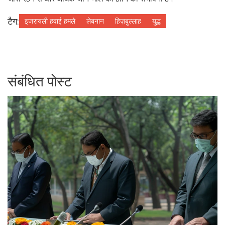
टैग:
इजरायली हवाई हमले
लेबनान
हिज़बुल्लाह
युद्ध
संबंधित पोस्ट