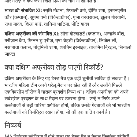
और मरीज़ान कैप जैसी खिलाड़ियों का नाम भी शामिल है।
भारत की संभावित XI:
स्मृति मंधाना, शेफाली वर्मा, दीप्ति शर्मा, हरमनप्रीत
कौर (कप्तान), सुषमा वर्मा (विकेटकीपर), पूजा वस्त्राकर, झूलन गोस्वामी,
राधा यादव, शिखा पांडे, तानिया भाटिया, पोंटि यादव
दक्षिण अफ्रीका की संभावित XI:
लौरा वोल्वार्ड्ट (कप्तान), अन्नाके बॉश,
मरीज़ान कैप, मिग्नन डु प्रीज़, तृषा चेट्टी (विकेटकीपर), लिजेल ली,
मसाबाता क्लास, नोंदुमिसो शांगा, शबनिम इस्माइल, ताजमिन ब्रिट्स, सिनालो
जाफ़्टा
क्या दक्षिण अफ्रीका तोड़ पाएगी रिकॉर्ड?
दक्षिण अफ्रीका के लिए यह टेस्ट मैच एक बड़ी चुनौती साबित हो सकता है।
भारतीय महिला टीम अपने घरेलू मैदान पर खेल रही है और उन्होंने पिछले
एकदिवसीय सीरीज में घातक प्रदर्शन किया था। दक्षिण अफ्रीका को अपने
सर्वश्रेष्ठ प्रदर्शन के साथ मैदान पर उतरना होगा। उन्हें न सिर्फ अपने
बल्लेबाजों से बड़ी पारियां अपेक्षित होंगी, बल्कि उनके गेंदबाजों को भी भारतीय
बल्लेबाजों को नियंत्रित रखना होगा, जो की एक कठिन कार्य है।
निष्कर्ष
MA चिदंबरम स्टेडियम में होने वाला यह टेस्ट मैच न केवल क्रिकेट प्रेमियों