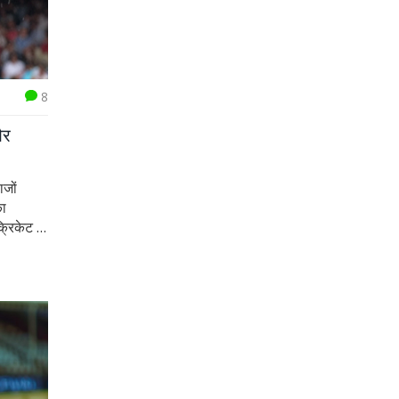
8
और
ाजों
का
्रिकेट से
ुकाबले अब