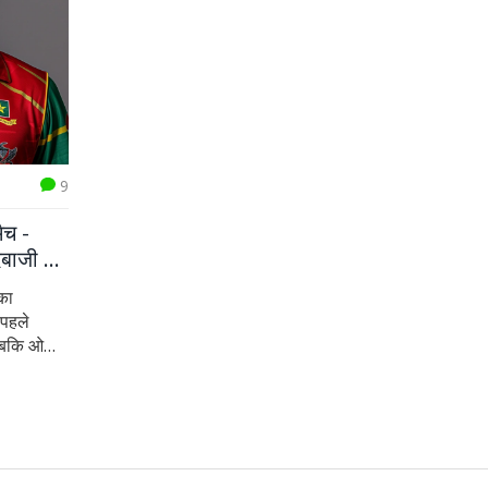
9
ैच -
दबाजी का
का
 पहले
 जबकि ओमान
 में