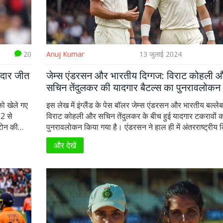
20
Anuj Kumar
13 जुलाई 2024
नदार जीत
जेम्स एंडरसन और भारतीय दिग्गज: विराट कोहली 
सचिन तेंदुलकर की यादगार बैटल्स का पुनरावलोकन
को खेले गए
इस लेख में इंग्लैंड के पेस बॉलर जेम्स एंडरसन और भारतीय बल्लेब
-2 से
विराट कोहली और सचिन तेंदुलकर के बीच हुई यादगार टकरावों 
टोन की
पुनरावलोकन किया गया है। एंडरसन ने हाल ही में अंतरराष्ट्रीय क
 में मदद
संन्यास लिया है, और उनके इन दिग्गज खिलाड़ियों के साथ हुए म
और देखें
ढेर कर
भी लोग याद करते हैं।