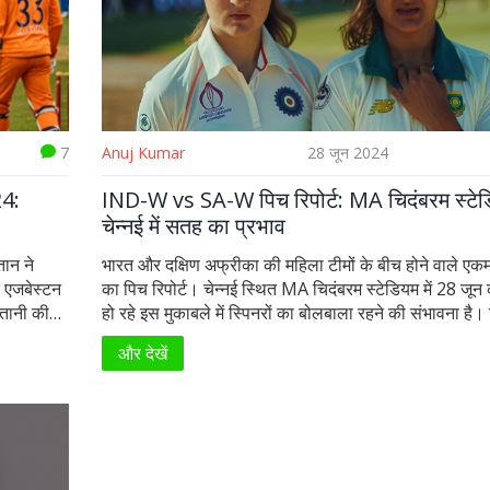
7
Anuj Kumar
28 जून 2024
4:
IND-W vs SA-W पिच रिपोर्ट: MA चिदंबरम स्टेड
चेन्नई में सतह का प्रभाव
तान ने
भारत और दक्षिण अफ्रीका की महिला टीमों के बीच होने वाले एकमा
े एजबेस्टन
का पिच रिपोर्ट। चेन्नई स्थित MA चिदंबरम स्टेडियम में 28 जून 
्तानी की
हो रहे इस मुकाबले में स्पिनरों का बोलबाला रहने की संभावना है।
क्ष्य रखा,
एकदिवसीय सीरीज में भारत ने दक्षिण अफ्रीका को 3-0 से हराय
और देखें
। यह जीत