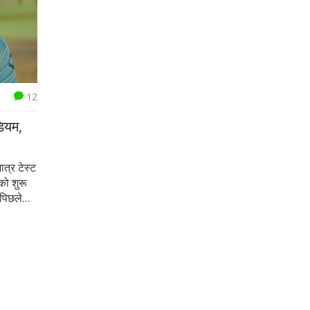
12
ियम,
त्र टेस्ट
को शुरू
 पिछले
ा था।