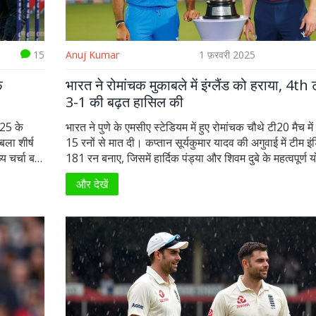
15
Anuj Kumar
1 फ़रवरी 2025
फ
भारत ने रोमांचक मुकाबले में इंग्लैंड को हराया, 4th ट
3-1 की बढ़त हासिल की
025 के
भारत ने पुणे के एमसीए स्टेडियम में हुए रोमांचक चौथे टी20 मैच में इ
ला शीर्ष
15 रनों से मात दी। कप्तान सूर्यकुमार यादव की अगुवाई में टीम इंड
्य चर्चा बन
181 रन बनाए, जिसमें हार्दिक पंड्या और शिवम दुबे के महत्वपूर्ण 
शामिल थे। रवी बिश्नोई और हर्षित राणा की शानदार गेंदबाजी क
और देखें
इंग्लैंड की टीम 166 रन बनाकर आउट हो गई, जिससे भारत ने सीर
1 की बढ़त बना ली।