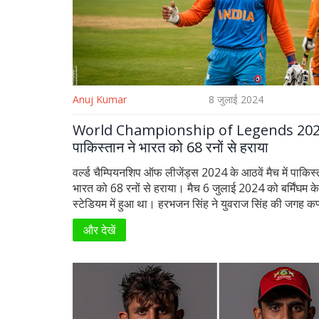
Anuj Kumar
8 जुलाई 2024
World Championship of Legends 202
पाकिस्तान ने भारत को 68 रनों से हराया
वर्ल्ड चैम्पियनशिप ऑफ लीजेंड्स 2024 के आठवें मैच में पाकिस्
भारत को 68 रनों से हराया। मैच 6 जुलाई 2024 को बर्मिंघम क
स्टेडियम में हुआ था। हरभजन सिंह ने युवराज सिंह की जगह कप
और सुरेश रैना ने हाफ सेंचुरी बनाई। पाकिस्तान ने 175/9 का ल
और देखें
जिसे भारत पूरा नहीं कर सका और 107 रन पर ही सिमट गया
पाकिस्तान के लिए टूर्नामेंट में महत्वपूर्ण थी।