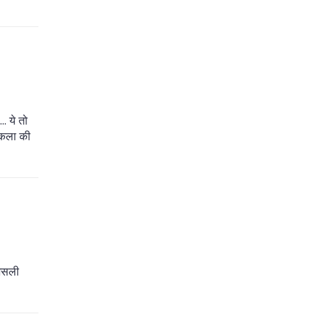
. ये तो
: कला की
 असली