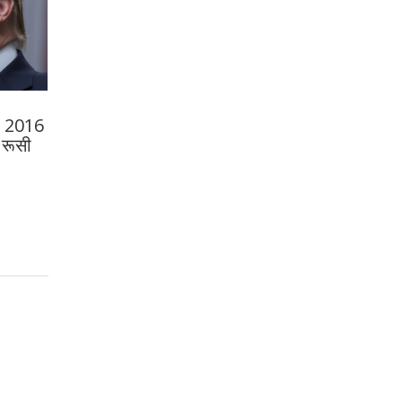
ा: 2016
ं रूसी