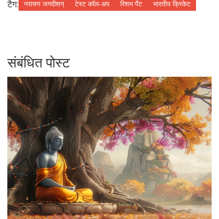
टैग:
नरायण जगदीशन्
टेस्ट कॉल‑अप
रिशभ पैंट
भारतीय क्रिकेट
संबंधित पोस्ट