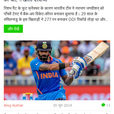
रिशभ पैंट के फुट फ्रैक्चर के कारण भारतीय टीम ने नरायण जगदीशन् को
पाँचवें टेस्ट में बैक‑अप विकेट‑कीपर बनाकर बुलाया है। 29 साल के
तमिलनाडु के इस खिलाड़ी ने 277 रन बनाकर ODI रिकॉर्ड तोड़ा था और
पहले क्लास में 3,600 से ज्यादा रन बनाए हैं। वह लंदन में 31 जुलाई से शुरू
और देखें
होने वाले मैच में ध्रुव जुरेल के साथ मैदान में उतरेंगे।
Anuj Kumar
30 जून 2024
13