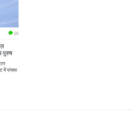
20
ज़
 पुरुष
ीटर
में पांचवा