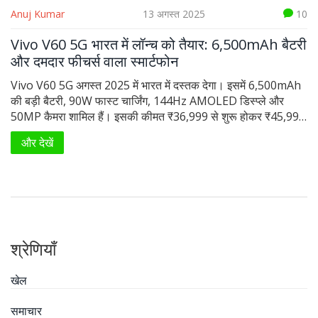
Anuj Kumar
13 अगस्त 2025
10
Vivo V60 5G भारत में लॉन्च को तैयार: 6,500mAh बैटरी
और दमदार फीचर्स वाला स्मार्टफोन
Vivo V60 5G अगस्त 2025 में भारत में दस्तक देगा। इसमें 6,500mAh
की बड़ी बैटरी, 90W फास्ट चार्जिंग, 144Hz AMOLED डिस्प्ले और
50MP कैमरा शामिल हैं। इसकी कीमत ₹36,999 से शुरू होकर ₹45,999
तक जाती है, स्टोरेज ऑप्शन और रैम वेरिएंट्स कैटर किए गए हैं। यह
और देखें
स्मार्टफोन 5G और लेटेस्ट फीचर्स के साथ मिड-हाई रेंज के सेगमेंट में उतरने
जा रहा है।
श्रेणियाँ
खेल
समाचार