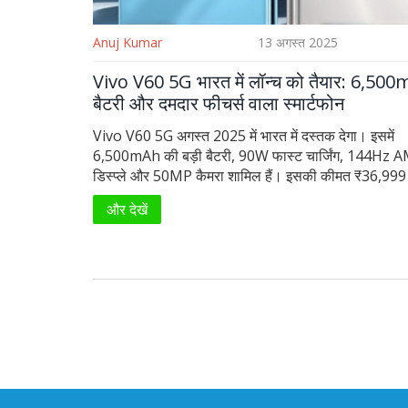
Anuj Kumar
13 अगस्त 2025
Vivo V60 5G भारत में लॉन्च को तैयार: 6,50
बैटरी और दमदार फीचर्स वाला स्मार्टफोन
Vivo V60 5G अगस्त 2025 में भारत में दस्तक देगा। इसमें
6,500mAh की बड़ी बैटरी, 90W फास्ट चार्जिंग, 144H
डिस्प्ले और 50MP कैमरा शामिल हैं। इसकी कीमत ₹36,999 स
होकर ₹45,999 तक जाती है, स्टोरेज ऑप्शन और रैम वेरिएंट्स
और देखें
गए हैं। यह स्मार्टफोन 5G और लेटेस्ट फीचर्स के साथ मिड-हाई 
सेगमेंट में उतरने जा रहा है।