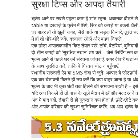
सुरक्षा टिप्स और आपदा तैयारी
भूकंप आने पर सबसे पहला काम है शांत रहना. अचानक दौड़ने से ब
table या दरवाज़े के फ्रेम में छिपें, सिर को कपड़े या बक्लो थैली 
घर बाहर हों तो खुली जगह, जैसे पार्क या सड़क किनारे, तुरंत चल
में हों तो धीरे‑धीरे रुकें, दरवाज़ा खोलें और बाहर निकलें.
एक छोटा आपातकालीन किट तैयार रखें: टॉर्च, बैटरियां, बुनिया
दो-तीन जगहों को ‘सुरक्षित स्थान’ तय करें – जैसे लिविंग रूम 
भूकंप आने से पहले घर की संरचना जांचवाएं. अगर दीवारें फटा‑फ
के साथ सुरक्षित करें, ताकि वे गिरकर चोट न पहुँचाएँ.
स्थानीय सरकारी ऐप या SMS सेवा से जुड़ें. अक्सर ये प्लेटफ़ॉ
एक बार चेतावनी मिलते ही तय करें कि क्या बाहर जाना है या अंदर
भूकंप के बाद भी कुछ घंटों तक हिलने की संभावना रहती है – इ
यदि आप निकले हों तो पास के खुले मैदान में रहें और मदद आने का
अंत में याद रखें, तैयारी से ही नुकसान कम होता है. छोटे‑छोट
और आपके परिवार की सुरक्षा सुनिश्चित करेंगे. अब आप भूकंप के 