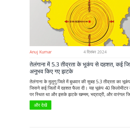
Anuj Kumar
4 दिसंबर 2024
तेलंगाना में 5.3 तीव्रता के भूकंप से दहशत, कई जिलो
अनुभव किए गए झटके
तेलंगाना के मुलुगु जिले में बुधवार की सुबह 5.3 तीव्रता का भूक
जिसने कई जिलों में दहशत फैला दी। यह भूकंप 40 किलोमीटर
पर स्थित था और इसके झटके खम्मम, भद्राद्री, और वारंगल जि
ही आंध्र प्रदेश के कुछ इलाकों में भी महसूस किए गए। स्थानी
और देखें
अतिरिक्त झटकों की निगरानी कर रहे हैं। फिलहाल किसी बड़ी 
खबर नहीं है।