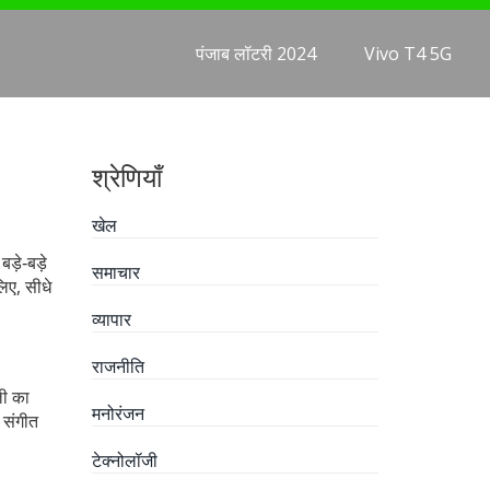
पंजाब लॉटरी 2024
Vivo T4 5G
श्रेणियाँ
खेल
ड़े‑बड़े
समाचार
िए, सीधे
व्यापार
राजनीति
ली का
मनोरंजन
 संगीत
टेक्नोलॉजी