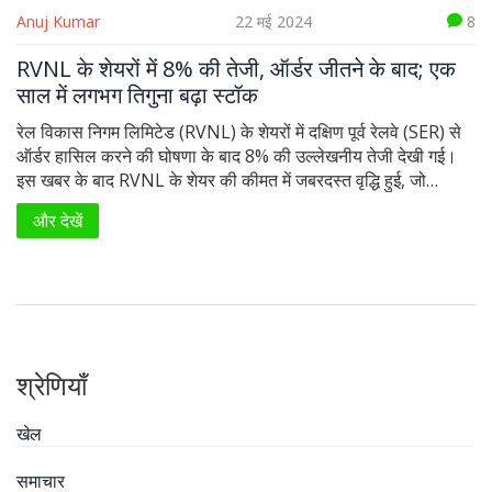
Anuj Kumar
22 मई 2024
8
RVNL के शेयरों में 8% की तेजी, ऑर्डर जीतने के बाद; एक
साल में लगभग तिगुना बढ़ा स्टॉक
रेल विकास निगम लिमिटेड (RVNL) के शेयरों में दक्षिण पूर्व रेलवे (SER) से
ऑर्डर हासिल करने की घोषणा के बाद 8% की उल्लेखनीय तेजी देखी गई।
इस खबर के बाद RVNL के शेयर की कीमत में जबरदस्त वृद्धि हुई, जो
सोमवार को 322.50 रुपये पर बंद हुआ। पिछले एक साल में स्टॉक लगभग
और देखें
तिगुना हो गया है।
श्रेणियाँ
खेल
समाचार