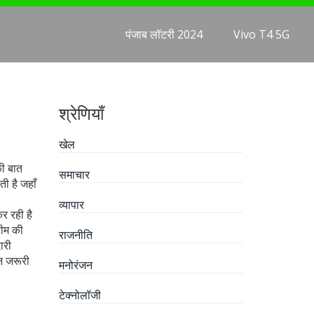
पंजाब लॉटरी 2024
Vivo T4 5G
श्रेणियाँ
खेल
ी बात
समाचार
ी है जहाँ
व्यापार
कर रही है
ीम की
राजनीति
ारी
लन जरूरी
मनोरंजन
टेक्नोलॉजी