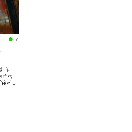
16
े
िंग के
यल हो गए।
िंडे को
ई लाया गया।