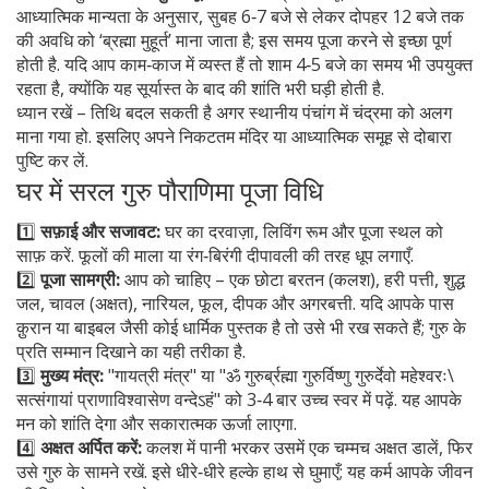
आध्यात्मिक मान्यता के अनुसार, सुबह 6‑7 बजे से लेकर दोपहर 12 बजे तक
की अवधि को ‘ब्रह्मा मुहूर्त’ माना जाता है; इस समय पूजा करने से इच्छा पूर्ण
होती है. यदि आप काम‑काज में व्यस्त हैं तो शाम 4‑5 बजे का समय भी उपयुक्त
रहता है, क्योंकि यह सूर्यास्त के बाद की शांति भरी घड़ी होती है.
ध्यान रखें – तिथि बदल सकती है अगर स्थानीय पंचांग में चंद्रमा को अलग
माना गया हो. इसलिए अपने निकटतम मंदिर या आध्यात्मिक समूह से दोबारा
पुष्टि कर लें.
घर में सरल गुरु पौराणिमा पूजा विधि
1️⃣
सफ़ाई और सजावट:
घर का दरवाज़ा, लिविंग रूम और पूजा स्थल को
साफ़ करें. फूलों की माला या रंग‑बिरंगी दीपावली की तरह धूप लगाएँ.
2️⃣
पूजा सामग्री:
आप को चाहिए – एक छोटा बरतन (कलश), हरी पत्ती, शुद्ध
जल, चावल (अक्षत), नारियल, फूल, दीपक और अगरबत्ती. यदि आपके पास
क़ुरान या बाइबल जैसी कोई धार्मिक पुस्तक है तो उसे भी रख सकते हैं; गुरु के
प्रति सम्मान दिखाने का यही तरीका है.
3️⃣
मुख्य मंत्र:
"गायत्री मंत्र" या "ॐ गुरुर्ब्रह्मा गुरुर्विष्णु गुरुर्देवो महेश्वरः\
सत्संगायां प्राणाविश्वासेण वन्देऽहं" को 3‑4 बार उच्च स्वर में पढ़ें. यह आपके
मन को शांति देगा और सकारात्मक ऊर्जा लाएगा.
4️⃣
अक्षत अर्पित करें:
कलश में पानी भरकर उसमें एक चम्मच अक्षत डालें, फिर
उसे गुरु के सामने रखें. इसे धीरे‑धीरे हल्के हाथ से घुमाएँ; यह कर्म आपके जीवन