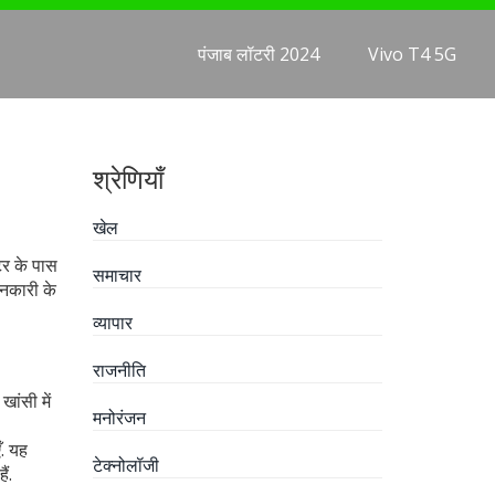
पंजाब लॉटरी 2024
Vivo T4 5G
श्रेणियाँ
खेल
्टर के पास
समाचार
ानकारी के
व्यापार
राजनीति
ांसी में
मनोरंजन
ँ. यह
टेक्नोलॉजी
ं.