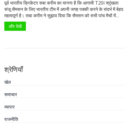
पूर्व भारतीय क्रिकेटर सबा करीम का मानना है कि आगामी T20I श्रृंखला
संजू सैमसन के लिए भारतीय टीम में अपनी जगह पक्की करने के संदर्भ में बेहद
महत्वपूर्ण है। सबा करीम ने सुझाव दिया कि सैमसन को सभी पांच मैचों में
खेलना चाहिए ताकि वे बल्लेबाजी और विकेटकीपिंग में अपनी क्षमता साबित
और देखें
कर सकें।
श्रेणियाँ
खेल
समाचार
व्यापार
राजनीति