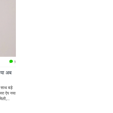
9
िया अब
साथ बड़े
मरा ऐप नया
मिली,
है।