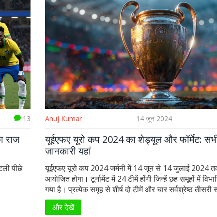
13
Anuj Kumar
14 जून 2024
का राज
यूईएफए यूरो कप 2024 का शेड्यूल और फॉर्मेट: सभ
जानकारी यहां
टली पीछे
यूईएफए यूरो कप 2024 जर्मनी में 14 जून से 14 जुलाई 2024 
आयोजित होगा। टूर्नामेंट में 24 टीमें होंगी जिन्हें छह समूहों में वि
गया है। प्रत्येक समूह से शीर्ष दो टीमें और चार सर्वश्रेष्ठ तीसरी
आने वाली टीमें नॉकआउट चरण में प्रवेश करेंगी। नॉकआउट चरण म
और देखें
ऑफ 16, क्वार्टरफाइनल, सेमीफाइनल और फाइनल शामिल होंगे