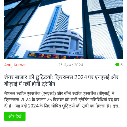
Anuj Kumar
25 दिसंबर 2024
5
शेयर बाजार की छुट्टियाँ: क्रिसमस 2024 पर एनएसई और
बीएसई में नहीं होगी ट्रेडिंग
नेशनल स्टॉक एक्सचेंज (एनएसई) और बॉम्बे स्टॉक एक्सचेंज (बीएसई) ने
क्रिसमस 2024 के कारण 25 दिसंबर को सभी ट्रेडिंग गतिविधियां बंद कर
दी हैं। यह बंदी 2024 के लिए घोषित छुट्टियों की सूची का हिस्सा है। इस
दिन एक्विटी सेगमेंट, एक्विटी डेरिवेटिव्स सेगमेंट और एसएलबी सेगमेंट
और देखें
प्रभावित रहेंगे। पूरे वर्ष भर में कई राष्ट्रीय और सांस्कृतिक अवकाश होते हैं
जिनमें से कुछ प्रमुख तारीखें भी शामिल हैं।