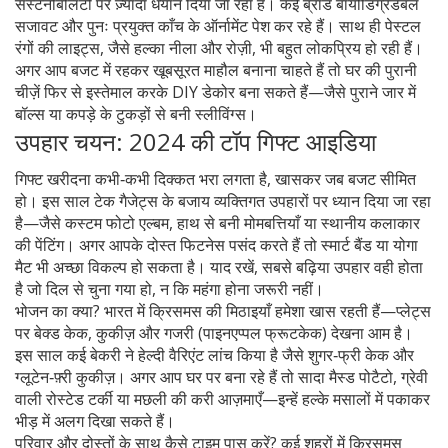
सस्टेनेबिलिटी पर ज़्यादा धयान दिया जा रहा है। कई ब्रांड बायोडिग्रेडेबल
सजावट और पुनः प्रयुक्त काँच के ऑर्नामेंट पेश कर रहे हैं। साथ ही पेस्टल
रंगों की लाइट्स, जैसे हल्का नीला और रोज़ी, भी बहुत लोकप्रिय हो रही हैं।
अगर आप बजट में रहकर खूबसूरत माहौल बनाना चाहते हैं तो घर की पुरानी
चीज़ें फिर से इस्तेमाल करके DIY डेकोर बना सकते हैं—जैसे पुराने जार में
बॉल्स या कपड़े के टुकड़ों से बनी स्लीविंग्स।
उपहार चयन: 2024 की टॉप गिफ्ट आइडिया
गिफ्ट खरीदना कभी‑कभी दिक्कत भरा लगता है, खासकर जब बजट सीमित
हो। इस साल टेक गैजेट्स के बजाय व्यक्तिगत उपहारों पर ध्यान दिया जा रहा
है—जैसे कस्टम फोटो एल्बम, हाथ से बनी मोमबत्तियाँ या स्थानीय कलाकार
की पेंटिंग। अगर आपके दोस्त फिटनेस पसंद करते हैं तो स्मार्ट बैंड या योगा
मैट भी अच्छा विकल्प हो सकता है। याद रखें, सबसे बढ़िया उपहार वही होता
है जो दिल से चुना गया हो, न कि महंगा होना जरूरी नहीं।
भोजन का क्या? भारत में क्रिसमस की मिठाइयाँ हमेशा खास रहती हैं—प्लेट्स
पर बेक्ड केक, कुकीज़ और गजरी (पाइनएप्पल फ्रूटकेक) देखना आम है।
इस साल कई बेकरी ने हेल्दी वैरिएंट लांच किया है जैसे शुगर‑फ्री केक और
ग्लूटेन‑फ़्री कुकीज़। अगर आप घर पर बना रहे हैं तो सादा मैस्ड पोटैटो, ग्रेवी
वाली रोस्टेड टर्की या मछली की करी आज़माएँ—इन्हें हल्के मसालों में पकाकर
भीड़ में अलग दिखा सकते हैं।
परिवार और दोस्तों के साथ कैसे टाइम पास करें? कई शहरों में क्रिसमस