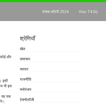
पंजाब लॉटरी 2024
Vivo T4 5G
श्रेणियाँ
खेल
ा कोई और
समाचार
व्यापार
राजनीति
ै। इसी
िषय भी इस
मनोरंजन
े, यह सब
टेक्नोलॉजी
ंगे।