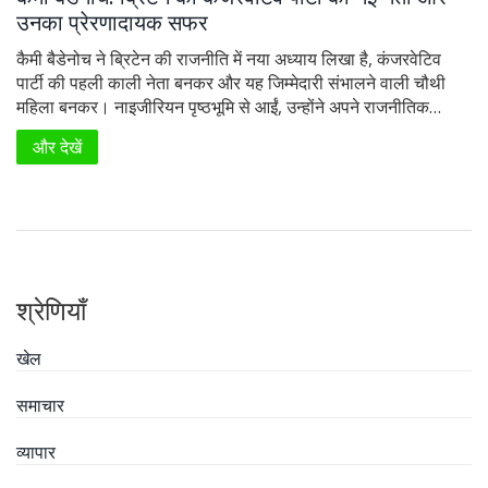
उनका प्रेरणादायक सफर
कैमी बैडेनोच ने ब्रिटेन की राजनीति में नया अध्याय लिखा है, कंजरवेटिव
पार्टी की पहली काली नेता बनकर और यह जिम्मेदारी संभालने वाली चौथी
महिला बनकर। नाइजीरियन पृष्ठभूमि से आईं, उन्होंने अपने राजनीतिक
करियर के दौरान अपने निडर विचार और दृष्टिकोण से सुर्खियां बटोरीं।
और देखें
व्यापार मंत्री के रूप में उन्हें विवादों से निपटना पड़ा, लेकिन उनकी
राजनीतिक चतुराई और समर्पण ने उन्हें विवादित तरीकों के बावजूद सफल
बनाया है।
श्रेणियाँ
खेल
समाचार
व्यापार