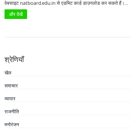
वेबसाइट natboard.edu.in से एडमिट कार्ड डाउनलोड कर सकते हैं।
एडमिट कार्ड डाउनलोड करने के लिए, उम्मीदवारों को अपने यूजर आईडी और
और देखें
पासवर्ड से लॉगिन करना होगा। परीक्षा 23 जून को आयोजित की जाएगी और
परिणाम 15 जुलाई तक घोषित होने की उम्मीद है।
श्रेणियाँ
खेल
समाचार
व्यापार
राजनीति
मनोरंजन