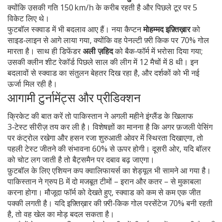
क्योंकि उसकी गति 150 km/h के करीब रहती है और पिछले टूर पर 5
विकेट लिए थे।
फुटबॉल स्क्वाड में भी बदलाव आए हैं। नया कैप्टन
मोहम्मद इफ़्तिख़ार
को
साइड‑लाइन से आगे लाया गया, क्योंकि वह पेनल्टी फ़्री किक पर 70% गोल
मारता है। साथ ही डिफेंडर
अली ज़हिद
को बैक‑फॉर्म में भरोसा दिया गया;
उसकी क्लीन शीट रेकॉर्ड पिछले साल की लीग में 12 मैचों में 8 थी। इन
बदलावों से स्क्वाड का संतुलन बेहतर दिख रहा है, और दर्शकों को भी नई
ऊर्जा मिल रही है।
आगामी टुर्नामेंट्स और प्रीडिक्शन
क्रिकेट की बात करें तो पाकिस्तान ने अगली महीने इंग्लैंड के खिलाफ
3‑टेस्ट सीरीज़ तय कर ली है। विशेषज्ञों का मानना है कि अगर फ़जली पेसिंग
पर कंट्रोल रखेगा और हसन रजा शुरुआती ओवर में स्थिरता दिखाएगा, तो
पहली टेस्ट जीतने की संभावना 60% से ऊपर होगी। दूसरी ओर, यदि बॉलर
को चोट लग जाती है तो बैट्समैन पर दबाव बढ़ जाएगा।
फ़ुटबॉल के लिए एशियन कप क्वालिफायर्स का शेड्यूल भी सामने आ गया है।
पाकिस्तान ने ग्रुप B में दो मजबूत टीमों – इरान और कतर – से मुकाबला
करना होगा। मौजूदा फॉर्म को देखते हुए, स्क्वाड को कम से कम एक जीत
पक्की लगती है। यदि इफ़्तिख़ार की फ़्री‑किक गोल परसेंटेज 70% बनी रहती
है, तो वह खेल का मोड़ बदल सकता है।