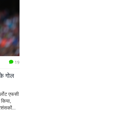
19
के गोल
र्लोट एफसी
ल किया,
रशंसकों