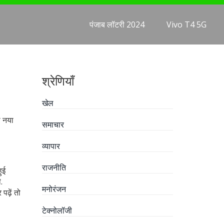
पंजाब लॉटरी 2024
Vivo T4 5G
श्रेणियाँ
खेल
ा नया
समाचार
व्यापार
राजनीति
ुई
.
मनोरंजन
पढ़ें तो
टेक्नोलॉजी