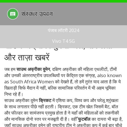
पंजाब लॉटरी 2024
Vivo T4 5G
साउथ अफ्रीका वुमेन: खेल, सफलता
और ताज़ा खबरें
जब हम
साउथ अफ्रीका वुमेन
,
दक्षिण अफ्रीका की महिला एथलीटों, टीमों
और उनकी अंतरराष्ट्रीय उपलब्धियों पर केंद्रित एक संग्रह
, also known
as
South Africa Women
को देखते हैं, तो हमें तुरंत याद आता है कि ये
खिलाड़ी सिर्फ मैदान में नहीं, बल्कि सामाजिक परिवर्तन में भी अहम भूमिका
निभा रहे हैं।
साउथ अफ्रीका वुमेन
क्रिकट
में एशिया कप, विश्व कप और घरेलू श्रृंखला
के साथ लगातार पीछे नहीं हटती।
क्रिकट
,
एक टीम खेल जिसमें बैट, बॉल
और फील्डर का सामंजस्य प्रमुख होता है
ने यहाँ की महिलाओं को तकनीकी
और मानसिक दोनो स्तर पर मजबूती दी है। वहीँ
फुटबॉल
का दायरा भी बढ़ा है,
जहाँ साउथ अफ्रीका वुमेन की राष्ट्रीय टीम ने अफ्रीका कप में कई बार चौथे