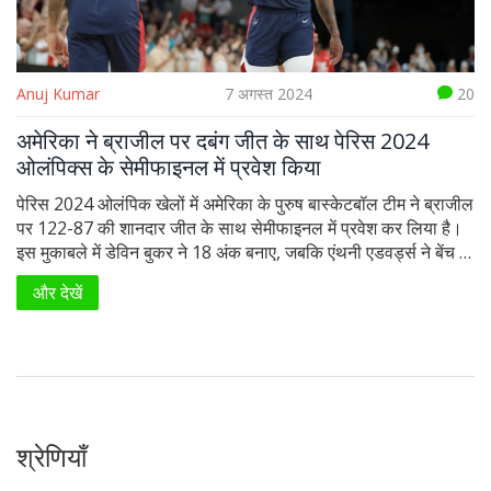
Anuj Kumar
7 अगस्त 2024
20
अमेरिका ने ब्राजील पर दबंग जीत के साथ पेरिस 2024
ओलंपिक्स के सेमीफाइनल में प्रवेश किया
पेरिस 2024 ओलंपिक खेलों में अमेरिका के पुरुष बास्केटबॉल टीम ने ब्राजील
पर 122-87 की शानदार जीत के साथ सेमीफाइनल में प्रवेश कर लिया है।
इस मुकाबले में डेविन बुकर ने 18 अंक बनाए, जबकि एंथनी एडवर्ड्स ने बेंच से
योगदान करते हुए 17 अंक जुटाए। लेब्रॉन जेम्स ने 12 अंक और नौ असिस्ट
और देखें
के साथ लगभग डबल-डबल हासिल किया। केविन ड्यूरेंट ने इस जीत में 11
अंकों के साथ अमेरिकी ओलंपिक इतिहास में सर्वाधिक स्कोरर बनने का
रिकॉर्ड बना लिया।
श्रेणियाँ