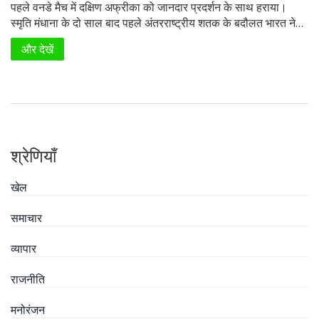
पहले वनडे मैच में दक्षिण अफ्रीका को जानदार प्रदर्शन के साथ हराया।
स्मृति मंधाना के दो साल बाद पहले अंतरराष्ट्रीय शतक के बदौलत भारत ने
265 रन बनाए, जबकि दक्षिण अफ्रीका 143 रनों से हार गई। मंधाना को
और देखें
'प्लेयर ऑफ द मैच' का खिताब मिला।
श्रेणियाँ
खेल
समाचार
व्यापार
राजनीति
मनोरंजन