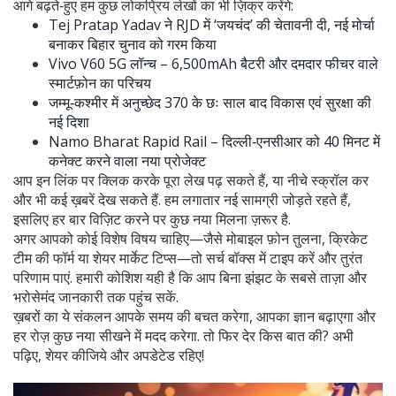
आगे बढ़ते‑हुए हम कुछ लोकप्रिय लेखों का भी ज़िक्र करेंगे:
Tej Pratap Yadav ने RJD में ‘जयचंद’ की चेतावनी दी, नई मोर्चा
बनाकर बिहार चुनाव को गरम किया
Vivo V60 5G लॉन्च – 6,500mAh बैटरी और दमदार फीचर वाले
स्मार्टफ़ोन का परिचय
जम्मू‑कश्मीर में अनुच्छेद 370 के छः साल बाद विकास एवं सुरक्षा की
नई दिशा
Namo Bharat Rapid Rail – दिल्ली‑एनसीआर को 40 मिनट में
कनेक्ट करने वाला नया प्रोजेक्ट
आप इन लिंक पर क्लिक करके पूरा लेख पढ़ सकते हैं, या नीचे स्क्रॉल कर
और भी कई ख़बरें देख सकते हैं. हम लगातार नई सामग्री जोड़ते रहते हैं,
इसलिए हर बार विज़िट करने पर कुछ नया मिलना ज़रूर है.
अगर आपको कोई विशेष विषय चाहिए—जैसे मोबाइल फ़ोन तुलना, क्रिकेट
टीम की फॉर्म या शेयर मार्केट टिप्स—तो सर्च बॉक्स में टाइप करें और तुरंत
परिणाम पाएं. हमारी कोशिश यही है कि आप बिना झंझट के सबसे ताज़ा और
भरोसेमंद जानकारी तक पहुंच सकें.
ख़बरों का ये संकलन आपके समय की बचत करेगा, आपका ज्ञान बढ़ाएगा और
हर रोज़ कुछ नया सीखने में मदद करेगा. तो फिर देर किस बात की? अभी
पढ़िए, शेयर कीजिये और अपडेटेड रहिए!