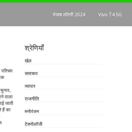
पंजाब लॉटरी 2024
Vivo T4 5G
श्रेणियाँ
खेल
s
पश्चिम
समाचार
झलक
व्यापार
 चुनाव,
ाने वाला
राजनीति
नाई जाती
हैं
का
मनोरंजन
—
ेल
टेक्नोलॉजी