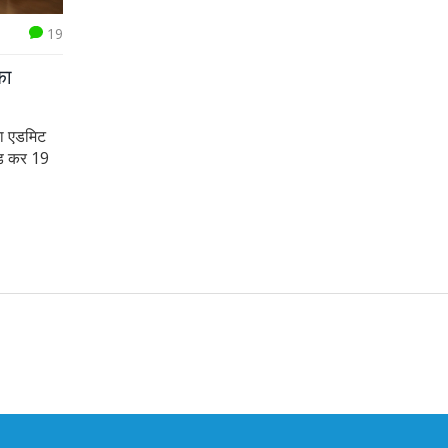
19
का
ा एडमिट
ोड कर 19