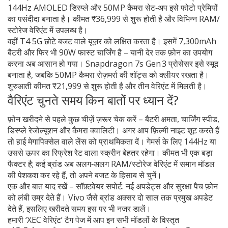
144Hz AMOLED डिस्प्ले और 50MP कैमरा सेट‑अप इसे फोटो प्रेमियों
का पसंदीदा बनाता है। कीमत ₹36,999 से शुरू होती है और विभिन्न RAM/
स्टोरेज वेरिएंट में उपलब्ध है।
वहीं T4 5G छोटे बजट वाले यूज़र को लक्षित करता है। इसमें 7,300mAh
बैटरी और फिर भी 90W फास्ट चार्जिंग है – यानी देर तक फ़ोन का उपयोग
करना अब आसान हो गया। Snapdragon 7s Gen 3 प्रोसेसर इसे स्मूद
बनाता है, जबकि 50MP कैमरा रोज़मर्रा की शॉट्स को क्लीयर रखता है।
शुरुआती कीमत ₹21,999 से शुरू होती है और तीन वेरिएंट में मिलती है।
वैरिएंट चुनते समय किन बातों पर ध्यान दें?
फ़ोन खरीदने से पहले कुछ चीज़ें ज़रूर चेक करें – बैटरी क्षमता, चार्जिंग स्पीड,
डिस्प्ले रेजोल्यूशन और कैमरा क्वालिटी। अगर आप फ़िल्मी नाइट शूट करते हैं
तो हाई मेगापिक्सेल वाले लेंस को प्राथमिकता दें। गेमर्स के लिए 144Hz या
उससे ऊपर का रिफ्रेश रेट वाला स्क्रीन बेहतर रहेगा। कीमत भी एक बड़ा
फैक्टर है; कई ब्रांड अब अलग‑अलग RAM/स्टोरेज वेरिएंट में समान मॉडल
की पेशकश कर रहे हैं, तो अपने बजट के हिसाब से चुनें।
एक और बात याद रखें – सॉफ़्टवेयर सपोर्ट. नई अपडेट्स और सुरक्षा पैच फ़ोन
को लंबी उम्र देते हैं। Vivo जैसे ब्रांड अक्सर दो साल तक प्रमुख अपडेट
देते हैं, इसलिए खरीदते समय इस पर भी नजर डालें।
हमारी ‘XEC वेरिएंट’ टैग पेज में आप इन सभी मॉडलों के विस्तृत