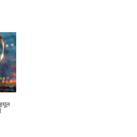
्यूल
ं