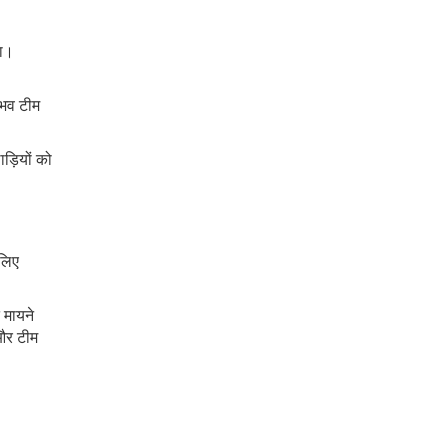
हा।
ुभव टीम
ड़ियों को
 लिए
 मायने
और टीम