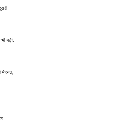
दूसरी
भी बढ़ी,
ी मेहनत,
।
ेट