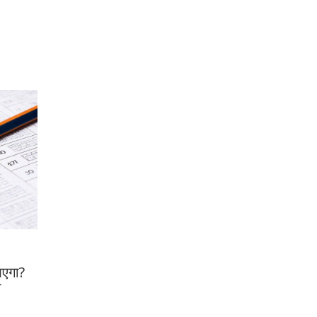
e
एगा?
ी