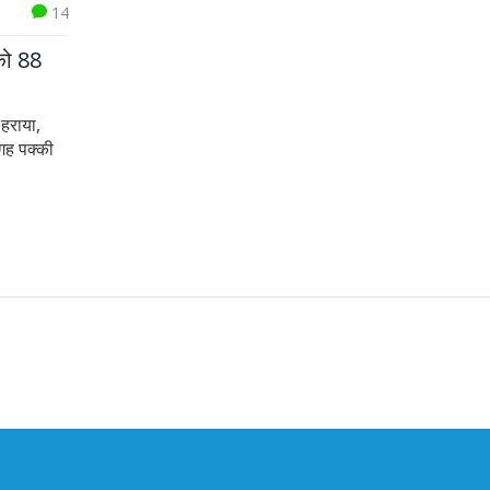
14
 को 88
 हराया,
गह पक्की