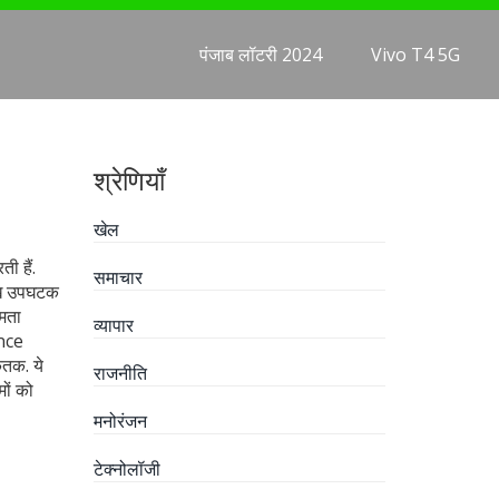
पंजाब लॉटरी 2024
Vivo T4 5G
श्रेणियाँ
खेल
ती हैं
.
समाचार
मुख उपघटक
षमता
व्यापार
unce
केतक
.
ये
राजनीति
मों को
मनोरंजन
टेक्नोलॉजी