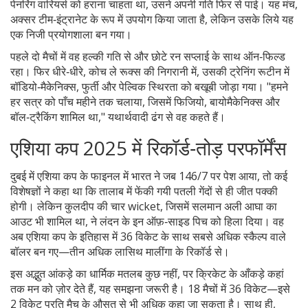
पेनरिंग वारियर्स को हराना चाहता था, उसने अपनी गति फिर से पाई। यह मंच,
अक्सर टीम‑इंट्रानेट के रूप में उपयोग किया जाता है, लेकिन उसके लिये यह
एक निजी प्रयोगशाला बन गया।
पहले दो मैचों में वह हल्की गति से और छोटे रन सप्लाई के साथ ऑन‑फिल्ड
रहा। फिर धीरे‑धीरे, कोच ले रूक्स की निगरानी में, उसकी ट्रेनिंग रूटीन में
बॉडियो‑मैकेनिक्स, फुर्ती और पेल्विक स्थिरता को बखूबी जोड़ा गया। "हमने
हर सत्र को पाँच महीने तक चलाया, जिसमें फिजियो, बायोमैकेनिक्स और
बॉल‑ट्रैकिंग शामिल था," यथार्थवादी ढंग से वह कहते हैं।
एशिया कप 2025 में रिकॉर्ड‑तोड़ परफॉर्मेंस
दुबई में एशिया कप के फाइनल में भारत ने जब 146/7 पर पेश आया, तो कई
विशेषज्ञों ने कहा था कि तालाब में फेंकी गयी पतली गेंदों से ही जीत पक्की
होगी। लेकिन कुलदीप की चार wicket, जिसमें सलमान अली आघा का
आउट भी शामिल था, ने लंदन के इन ऑफ़‑साइड पिच को हिला दिया। वह
अब एशिया कप के इतिहास में 36 विकेट के साथ सबसे अधिक स्कैल्प वाले
बॉलर बन गए—तीन अधिक लासिथ मालींगा के रिकॉर्ड से।
इस अद्भुत आंकड़े का धार्मिक मतलब कुछ नहीं, पर क्रिकेट के आँकड़े कहां
तक मन को ज़ोर देते हैं, यह समझना जरूरी है। 18 मैचों में 36 विकेट—इसे
2 विकेट प्रति मैच के औसत से भी अधिक कहा जा सकता है। साथ ही,