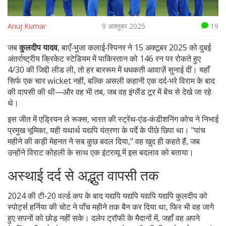
Anuj Kumar
9 अक्तूबर 2025
19
जब
कुलदीप यादव
,
बाएँ‑भुजा कलाई‑स्पिनर
ने 15 अक्टूबर 2025 को दुबई
अंतर्राष्ट्रीय क्रिकेट स्टेडियम में पाकिस्तान को 146 रन पर रोकते हुए
4/30 की जिद्दी लीड ली, तो हर बाररूम में धधकती आवाज़ें सुनाई दीं। यहाँ
सिर्फ एक चार wicket नहीं, बल्कि असली कहानी एक दर्द‑भरे विराम के बाद
की वापसी की थी—और वह भी तब, जब वह इंग्लैंड टूर में बेंच से देखे जा रहे
थे।
इस जीत में
एड्रियन ले रूक्स
, भारत की स्ट्रेंथ‑एंड‑कंडीशनिंग कोच
ने निभाई
प्रमुख भूमिका, यही यथार्थ यद्यपि यंत्रणा के पर्दे के पीछे छिपा था। "पांच
महीने की कड़ी मेहनत ने सब कुछ बदल दिया," वह खुद ही कहते हैं, जब
उन्होंने विराट कोहली के साथ एक इंटरव्यू में इस बदलाव को बताया।
अस्थाई दर्द से अद्भुत वापसी तक
2024 की टी‑20 वर्ल्ड कप के बाद यद्यपि यद्यपि यद्यपि यद्यपि कुलदीप को
स्पोर्ट्स हर्निया की चोट ने पाँच महीने तक बैन कर दिया था, फिर भी वह जागे
हुए सपनों को छोड़ नहीं सके। दलेप ट्रॉफी के मैदानों में, जहाँ वह अपने