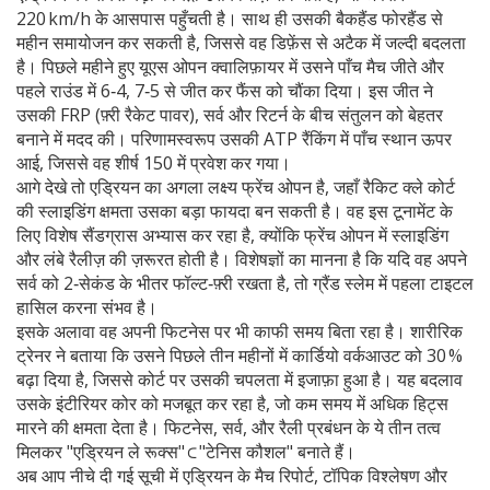
220 km/h के आसपास पहुँचती है। साथ ही उसकी बैकहैंड फोरहैंड से
महीन समायोजन कर सकती है, जिससे वह डिफ़ेंस से अटैक में जल्दी बदलता
है। पिछले महीने हुए यूएस ओपन क्वालिफ़ायर में उसने पाँच मैच जीते और
पहले राउंड में 6‑4, 7‑5 से जीत कर फैंस को चौंका दिया। इस जीत ने
उसकी
FRP (फ़्री रैकेट पावर)
,
सर्व और रिटर्न के बीच संतुलन
को बेहतर
बनाने में मदद की। परिणामस्वरूप उसकी ATP रैंकिंग में पाँच स्थान ऊपर
आई, जिससे वह शीर्ष 150 में प्रवेश कर गया।
आगे देखे तो एड्रियन का अगला लक्ष्य फ्रेंच ओपन है, जहाँ रैकिट क्ले कोर्ट
की स्लाइडिंग क्षमता उसका बड़ा फायदा बन सकती है। वह इस टूनामेंट के
लिए विशेष सैंडग्रास अभ्यास कर रहा है, क्योंकि फ्रेंच ओपन में स्लाइडिंग
और लंबे रैलीज़ की ज़रूरत होती है। विशेषज्ञों का मानना है कि यदि वह अपने
सर्व को 2‑सेकंड के भीतर फॉल्ट‑फ़्री रखता है, तो ग्रैंड स्लेम में पहला टाइटल
हासिल करना संभव है।
इसके अलावा वह अपनी फिटनेस पर भी काफी समय बिता रहा है। शारीरिक
ट्रेनर ने बताया कि उसने पिछले तीन महीनों में कार्डियो वर्कआउट को 30 %
बढ़ा दिया है, जिससे कोर्ट पर उसकी चपलता में इजाफ़ा हुआ है। यह बदलाव
उसके इंटीरियर कोर को मजबूत कर रहा है, जो कम समय में अधिक हिट्स
मारने की क्षमता देता है। फिटनेस, सर्व, और रैली प्रबंधन के ये तीन तत्व
मिलकर "एड्रियन ले रूक्स" ⊂ "टेनिस कौशल" बनाते हैं।
अब आप नीचे दी गई सूची में एड्रियन के मैच रिपोर्ट, टॉपिक विश्लेषण और