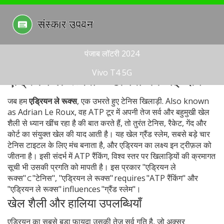
पंजाब लॉटरी 2024
Vivo T4 5G
एड्रियन ले रूक्स – टेनिस की नई दाव
जब हम
एड्रियन ले रूक्स
,
एक उभरते हुए टेनिस खिलाड़ी
. Also known
as
Adrian Le Roux
, वह
ATP टूर में अपनी तेज सर्व और बहुमुखी खेल
शैली से ध्यान खींच रहा है
की बात करते हैं, तो तुरंत
टेनिस
,
रैकेट, गेंद और
कोर्ट का संयुक्त खेल
की याद आती है। यह खेल
ग्रैंड स्लेम
,
सबसे बड़े चार
टेनिस टाइटल
के लिए मंच बनाता है, और एड्रियन का लक्ष्य इन ट्रीफ़ल को
जीतना है। इसी संदर्भ में
ATP रैंकिंग
,
विश्व स्तर पर खिलाड़ियों की क्रमागत
सूची
भी उसकी प्रगति को मापती है। इस प्रकार "एड्रियन ले
रूक्स" ⊂ "टेनिस", "एड्रियन ले रूक्स" requires "ATP रैंकिंग" और
"एड्रियन ले रूक्स" influences "ग्रैंड स्लेम"।
खेल शैली और हालिया उपलब्धियाँ
एड्रियन का सबसे बड़ा फायद़ा उसकी तेज़ सर्व गति है, जो अक्सर