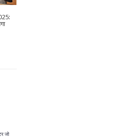
025:
ेगा
टर जो