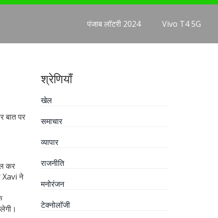
पंजाब लॉटरी 2024
Vivo T4 5G
श्रेणियाँ
खेल
हर बात पर
समाचार
व्यापार
राजनीति
गोल कर
 Xavi ने
मनोरंजन
ि
टेक्नोलॉजी
िलेगी।