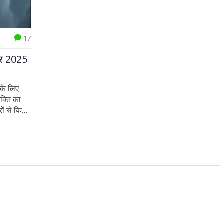
17
रि 2025
 के लिए
शक्ति का
रों से किया
ार मंत्र
दृढ़ता,