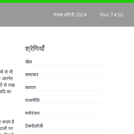
पंजाब लॉटरी 2024
Vivo T4 5G
श्रेणियाँ
खेल
मों से भी
समाचार
 अंतर्गत
ों से रखा
व्यापार
 आदि
का
राजनीति
मनोरंजन
ला कदम है
टेक्नोलॉजी
थाली पर