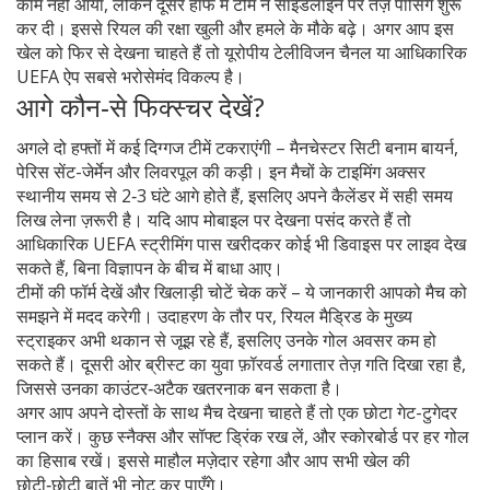
काम नहीं आया, लेकिन दूसरे हाफ में टीम ने साइडलाइन पर तेज़ पासिंग शुरू
कर दी। इससे रियल की रक्षा खुली और हमले के मौके बढ़े। अगर आप इस
खेल को फिर से देखना चाहते हैं तो यूरोपीय टेलीविजन चैनल या आधिकारिक
UEFA ऐप सबसे भरोसेमंद विकल्प है।
आगे कौन‑से फिक्स्चर देखें?
अगले दो हफ्तों में कई दिग्गज टीमें टकराएंगी – मैनचेस्टर सिटी बनाम बायर्न,
पेरिस सेंट-जेर्मेन और लिवरपूल की कड़ी। इन मैचों के टाइमिंग अक्सर
स्थानीय समय से 2‑3 घंटे आगे होते हैं, इसलिए अपने कैलेंडर में सही समय
लिख लेना ज़रूरी है। यदि आप मोबाइल पर देखना पसंद करते हैं तो
आधिकारिक UEFA स्ट्रीमिंग पास खरीदकर कोई भी डिवाइस पर लाइव देख
सकते हैं, बिना विज्ञापन के बीच में बाधा आए।
टीमों की फॉर्म देखें और खिलाड़ी चोटें चेक करें – ये जानकारी आपको मैच को
समझने में मदद करेगी। उदाहरण के तौर पर, रियल मैड्रिड के मुख्य
स्ट्राइकर अभी थकान से जूझ रहे हैं, इसलिए उनके गोल अवसर कम हो
सकते हैं। दूसरी ओर ब्रीस्ट का युवा फ़ॉरवर्ड लगातार तेज़ गति दिखा रहा है,
जिससे उनका काउंटर‑अटैक खतरनाक बन सकता है।
अगर आप अपने दोस्तों के साथ मैच देखना चाहते हैं तो एक छोटा गेट-टुगेदर
प्लान करें। कुछ स्नैक्स और सॉफ्ट ड्रिंक रख लें, और स्कोरबोर्ड पर हर गोल
का हिसाब रखें। इससे माहौल मज़ेदार रहेगा और आप सभी खेल की
छोटी‑छोटी बातें भी नोट कर पाएँगे।