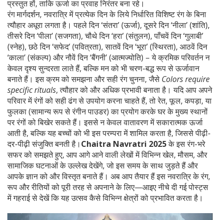
प्रस्तुत हों, ताकि ऊर्जा का प्रवाह निरंतर बना रहे।
रंग मार्गदर्शन
,
नवरात्रि में प्रत्येक दिन के लिये निर्धारित विशिष्ट रंग
के बिना
त्यौहार अधूरा लगता है। पहले दिन ‘संतरा’ (ऊर्जा), दूसरे दिन ‘नीला’ (शांति),
तीसरे दिन ‘पीला’ (सजगता), चौथे दिन ‘हरा’ (संतुलन), पाँचवें दिन ‘गुलाबी’
(स्नेह), छठे दिन ‘सफेद’ (पवित्रता), सातवें दिन ‘भूरा’ (स्थिरता), आठवें दिन
‘काला’ (संकल्प) और नौवें दिन ‘बैंगनी’ (आत्मज्योति) – ये क्रमिक परिवर्तन न
केवल दृश्य सुन्दरता लाते हैं, बल्कि मन को भी चरण-बद्ध रूप से ऊर्जावान
बनाते हैं। इस क्रम को समझना और सही रंग चुनना, जैसे
Colors require
specific rituals
, त्यौहार को और अधिक प्रभावी बनाता है। यदि आप अपने
परिवार में रंगों को सही ढंग से उपयोग करना चाहते हैं, तो रेत, फूल, कपड़ा, या
फुलका (सामान्य रूप से रंगीन पाउडर) का प्रयोग करके घर के मुख्य स्थानों
पर रंगों को बिखेर सकते हैं। इससे न केवल वातावरण में सकारात्मक ऊर्जा
आती है, बल्कि यह बच्चों को भी इस परम्परा में शामिल करता है, जिससे पीढ़ी-
दर-पीढ़ी संजुक्ति बनती है।
Chaitra Navratri 2025
के इस रंग-भरे
सफर को समझते हुए, आप आगे आने वाली लेखों में विभिन्न खेल, मौसम, और
सामाजिक घटनाओं के उल्लेख देखेंगे, जो इस समय के साथ जुड़ते हैं और
आपके ज्ञान को और विस्तृत बनाते हैं। अब आप तैयार हैं इस नवरात्रि के रंग,
रूप और रीतियों को पूरी तरह से अपनाने के लिए—आइए नीचे दी गई पोस्ट्स
में गहराई से देखें कि यह उत्सव कैसे विभिन्न क्षेत्रों को प्रभावित करता है।