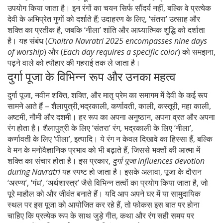
उपयोग किया जाता है। इन रंगों का चयन सिर्फ सौंदर्य नहीं, बल्कि वे प्रत्येक
देवी के अभिप्रेत गुणों को दर्शाते हैं; उदाहरण के लिए, ‘संतरा’ उत्साह और
शक्ति का प्रतीक है, जबकि ‘नीला’ शांति और आध्यात्मिक शुद्धि को दर्शाता
है। यह संबंध (
Chaitra Navratri 2025 encompasses nine days
of worship
) और (
Each day requires a specific color
) को समझना,
पढ़ने वाले को त्यौहार की गहराई तक ले जाता है।
दुर्गा पूजा के विभिन्न रूप और उनका महत्व
दुर्गा पूजा
,
नवीन शक्ति, शक्ति, और मातृ प्रेम का समागम
में देवी के कई रूप
सामने आते हैं – शैलापुत्री,भद्रकाली, कर्णावती, काली, कस्तूरी, महा काली,
अष्टमी, नौमी और दशमी। हर रूप का अपना अनुष्ठान, अपना व्रत और अपना
रंग होता है। शैलापुत्री के लिए ‘संतरा’ रंग, भद्रकाली के लिए ‘नीला’,
कर्णावती के लिए ‘पीला’, इत्यादि। ये रंग न केवल दिखावे का हिस्सा हैं, बल्कि
वे मन के मनोवैज्ञानिक प्रभाव को भी बढ़ाते हैं, जिससे भक्तों की आत्मा में
शक्ति का संचार होता है। इस प्रकार,
दुर्गा पूजा influences devotion
during Navratri
यह स्पष्ट हो जाता है। इसके अलावा, पूजा के दौरान
‘अरण्य’, ‘गंध’, ‘अर्थशास्त्र’ जैसे विभिन्न तत्वों का प्रयोग किया जाता है, जो
पूरे माहौल को और जीवंत बनाते हैं। यदि आप अपने घर में या सामुदायिक
स्थल पर इस पूजा को आयोजित कर रहे हैं, तो फोकस इस बात पर होना
चाहिए कि प्रत्येक रूप के साथ जुड़े गीत, कथा और रंग सही समय पर