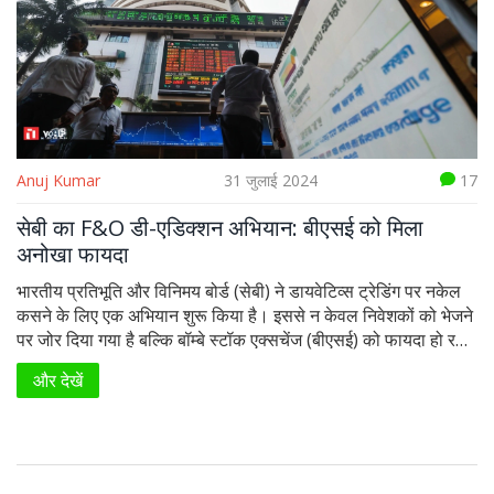
Anuj Kumar
31 जुलाई 2024
17
सेबी का F&O डी-एडिक्शन अभियान: बीएसई को मिला
अनोखा फायदा
भारतीय प्रतिभूति और विनिमय बोर्ड (सेबी) ने डायवेटिव्स ट्रेडिंग पर नकेल
कसने के लिए एक अभियान शुरू किया है। इससे न केवल निवेशकों को भेजने
पर जोर दिया गया है बल्कि बॉम्बे स्टॉक एक्सचेंज (बीएसई) को फायदा हो रहा
है, जबकि नेशनल स्टॉक एक्सचेंज (एनएसई) को चुनौतियों का सामना करना
और देखें
पड़ रहा है।