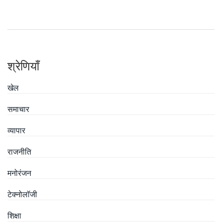
आयोजित की जाएगी। आवेदन शुल्क श्रेणी के आधार पर अलग-अलग है, और
उम्मीदवार विभिन्न माध्यमों से शुल्क का भुगतान कर सकते हैं।
श्रेणियाँ
खेल
समाचार
व्यापार
राजनीति
मनोरंजन
टेक्नोलॉजी
शिक्षा